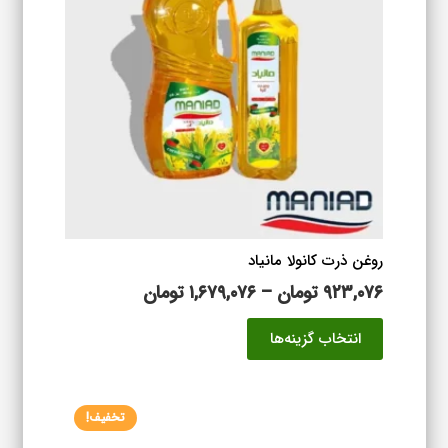
گزینه
ها
ممکن
است
در
صفحه
محصول
انتخاب
شوند
روغن ذرت کانولا مانیاد
محدوده
۹۲۳,۰۷۶
تومان
–
۱,۶۷۹,۰۷۶
تومان
قیمت:
این
انتخاب گزینه‌ها
۹۲۳,۰۷۶ تومان
محصول
تا
دارای
۱,۶۷۹,۰۷۶ تومان
انواع
تخفیف!
مختلفی
می