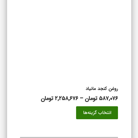
باشد.
گزینه
ها
ممکن
است
در
صفحه
محصول
انتخاب
شوند
روغن کنجد مانیاد
محدوده
۵۸۷,۰۷۶
تومان
–
۲,۲۵۸,۶۷۶
تومان
قیمت:
این
انتخاب گزینه‌ها
۵۸۷,۰۷۶ تومان
محصول
تا
دارای
۲,۲۵۸,۶۷۶ تومان
انواع