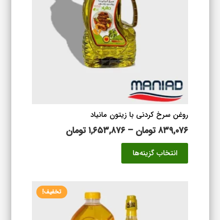
ها
ممکن
است
در
صفحه
محصول
انتخاب
شوند
روغن سرخ کردنی با زیتون مانیاد
محدوده
۸۳۹,۰۷۶
تومان
–
۱,۶۵۳,۸۷۶
تومان
قیمت:
این
انتخاب گزینه‌ها
۸۳۹,۰۷۶ تومان
محصول
تا
دارای
۱,۶۵۳,۸۷۶ تومان
انواع
تخفیف!
مختلفی
می
باشد.