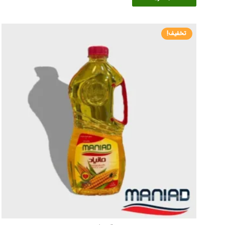
تا
دارای
۲,۹۳۹,۰۷۶ تومان
انواع
تخفیف!
مختلفی
می
باشد.
گزینه
ها
ممکن
است
در
صفحه
محصول
انتخاب
شوند