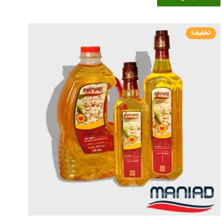
تا
دارای
۱,۵۸۶,۶۷۶ تومان
انواع
تخفیف!
مختلفی
می
باشد.
گزینه
ها
ممکن
است
در
صفحه
محصول
انتخاب
شوند