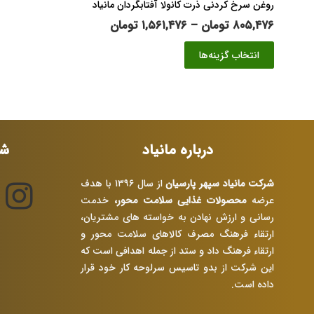
روغن سرخ کردنی ذرت کانولا آفتابگردان مانیاد
محدوده
۸۰۵,۴۷۶
تومان
–
۱,۵۶۱,۴۷۶
تومان
قیمت:
این
انتخاب گزینه‌ها
۸۰۵,۴۷۶ تومان
محصول
تا
دارای
۱,۵۶۱,۴۷۶ تومان
انواع
مختلفی
می
باشد.
درباره مانیاد
شب
گزینه
ها
شرکت مانیاد سپهر پارسیان
از سال ۱۳۹۶ با هدف
ممکن
عرضه
محصولات غذایی سلامت محور،
خدمت
است
رسانی و ارزش نهادن به خواسته های مشتریان،
در
ارتقاء فرهنگ مصرف کالاهای سلامت محور و
صفحه
ارتقاء فرهنگ داد و ستد از جمله اهدافی است که
محصول
این شرکت از بدو تاسیس سرلوحه کار خود قرار
انتخاب
داده است.
شوند