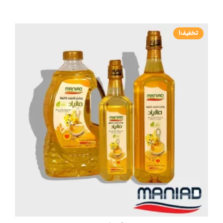
تا
دارای
۱,۶۵۳,۸۷۶ تومان
انواع
مختلفی
تخفیف!
می
باشد.
گزینه
ها
ممکن
است
در
صفحه
محصول
انتخاب
شوند