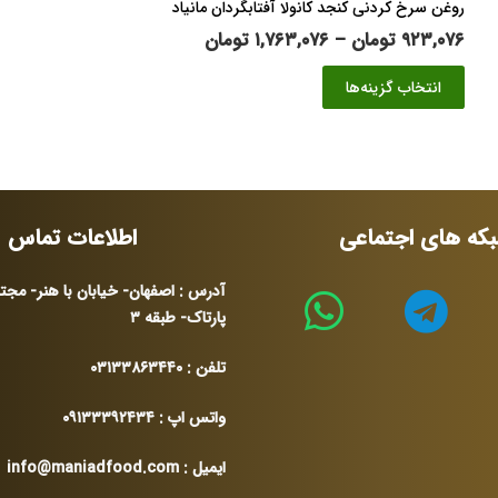
روغن سرخ کردنی کنجد کانولا آفتابگردان مانیاد
محدوده
۹۲۳,۰۷۶
تومان
–
۱,۷۶۳,۰۷۶
تومان
قیمت:
این
انتخاب گزینه‌ها
۹۲۳,۰۷۶ تومان
محصول
تا
دارای
۱,۷۶۳,۰۷۶ تومان
انواع
مختلفی
می
باشد.
که های اجتماعی
اطلاعات تماس
گزینه
ها
آدرس : اصفهان- خیابان با هنر- مجت
ممکن
پارتاک- طبقه ۳
است
در
تلفن : ۰۳۱۳۳۸۶۳۴۴۰
صفحه
محصول
واتس اپ : ۰۹۱۳۳۳۹۲۴۳۴
انتخاب
شوند
ایمیل : info@maniadfood.com