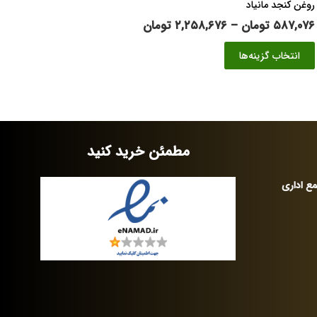
روغن کنجد مانیاد
محدوده
۵۸۷,۰۷۶
تومان
–
۲,۲۵۸,۶۷۶
تومان
قیمت:
این
انتخاب گزینه‌ها
۵۸۷,۰۷۶ تومان
محصول
تا
دارای
۲,۲۵۸,۶۷۶ تومان
انواع
مختلفی
می
باشد.
مطمئن خرید کنید
گزینه
ها
مع اداری
ممکن
است
در
صفحه
محصول
انتخاب
شوند