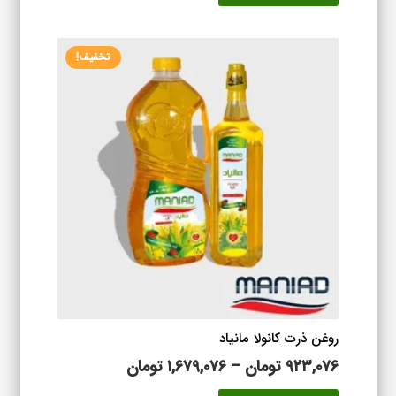
تا
دارای
۱,۶۵۳,۸۷۶ تومان
انواع
تخفیف!
مختلفی
می
باشد.
گزینه
ها
ممکن
است
در
صفحه
محصول
انتخاب
شوند
روغن ذرت کانولا مانیاد
محدوده
۹۲۳,۰۷۶
تومان
–
۱,۶۷۹,۰۷۶
تومان
قیمت:
این