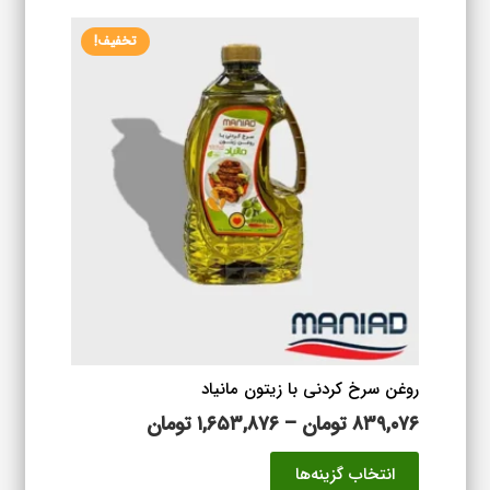
۱,۵۶۱,۴۷۶ تومان
انواع
تخفیف!
مختلفی
می
باشد.
گزینه
ها
ممکن
است
در
صفحه
محصول
انتخاب
شوند
روغن سرخ کردنی با زیتون مانیاد
محدوده
۸۳۹,۰۷۶
تومان
–
۱,۶۵۳,۸۷۶
تومان
قیمت:
این
انتخاب گزینه‌ها
۸۳۹,۰۷۶ تومان
محصول