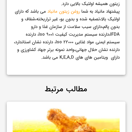
زیتون همیشه اولئیک بالایی دارد.
پیشنهاد مانیاد به شما
روغن زیتون مانیاد
می باشد که دارای
اولئیک بالا،تصفیه شده و بدون بو، غیر تراریخته،شفاف و
بدون پالم،دارای سیب سلامت از سازمان غذا و دارو
IFDA،دارنده سیسنم مدیریت کیفیت Iso 9001، دارنده
سیستم ایمنی مواد غذایی Iso 22000، دارنده نشان استاندارد،
دارنده نشان حلال جهانی،واحد نمونه برتر جهاد کشاورزی و
دارای ویتامین های های K,E,A,D می باشد.
مطالب مرتبط