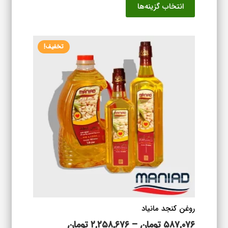
انتخاب گزینه‌ها
۹۲۳,۰۷۶ تومان
محصول
تا
دارای
۱,۶۷۹,۰۷۶ تومان
انواع
تخفیف!
مختلفی
می
باشد.
گزینه
ها
ممکن
است
در
صفحه
محصول
انتخاب
شوند
روغن کنجد مانیاد
محدوده
۵۸۷,۰۷۶
تومان
–
۲,۲۵۸,۶۷۶
تومان