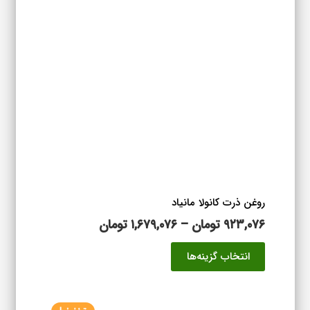
می
باشد.
گزینه
ها
ممکن
است
در
صفحه
محصول
انتخاب
شوند
روغن ذرت کانولا مانیاد
محدوده
۹۲۳,۰۷۶
تومان
–
۱,۶۷۹,۰۷۶
تومان
قیمت:
این
انتخاب گزینه‌ها
۹۲۳,۰۷۶ تومان
محصول
تا
دارای
۱,۶۷۹,۰۷۶ تومان
انواع