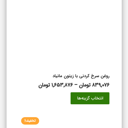
باشد.
گزینه
ها
ممکن
است
در
صفحه
محصول
انتخاب
شوند
روغن سرخ کردنی با زیتون مانیاد
محدوده
۸۳۹,۰۷۶
تومان
–
۱,۶۵۳,۸۷۶
تومان
قیمت:
این
انتخاب گزینه‌ها
۸۳۹,۰۷۶ تومان
محصول
تا
دارای
۱,۶۵۳,۸۷۶ تومان
انواع
تخفیف!
مختلفی