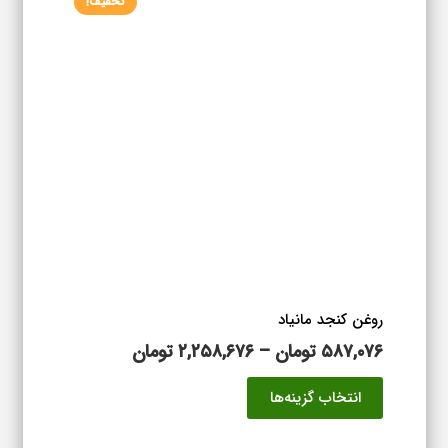
تخفیف!
مختلفی
می
باشد.
گزینه
ها
ممکن
است
در
صفحه
محصول
انتخاب
شوند
روغن کنجد مانیاد
محدوده
۵۸۷,۰۷۶
تومان
–
۲,۲۵۸,۶۷۶
تومان
قیمت:
این
انتخاب گزینه‌ها
۵۸۷,۰۷۶ تومان
محصول
تا
دارای