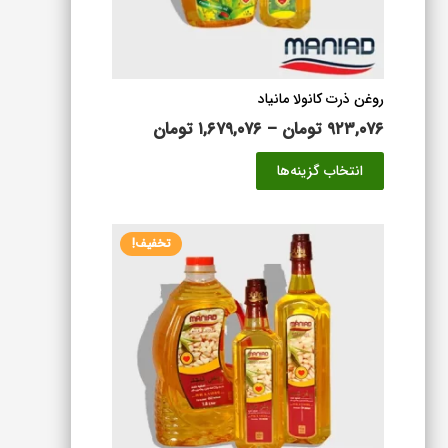
صفحه
محصول
انتخاب
شوند
روغن ذرت کانولا مانیاد
محدوده
۹۲۳,۰۷۶
تومان
–
۱,۶۷۹,۰۷۶
تومان
قیمت:
این
انتخاب گزینه‌ها
۹۲۳,۰۷۶ تومان
محصول
تا
دارای
۱,۶۷۹,۰۷۶ تومان
انواع
تخفیف!
مختلفی
می
باشد.
گزینه
ها
ممکن
است
در
صفحه