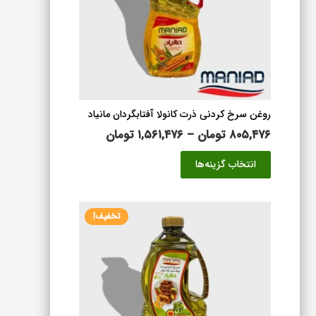
روغن سرخ کردنی ذرت کانولا آفتابگردان مانیاد
محدوده
۸۰۵,۴۷۶
تومان
–
۱,۵۶۱,۴۷۶
تومان
قیمت:
این
انتخاب گزینه‌ها
۸۰۵,۴۷۶ تومان
محصول
تا
دارای
۱,۵۶۱,۴۷۶ تومان
انواع
تخفیف!
مختلفی
می
باشد.
گزینه
ها
ممکن