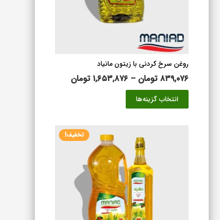
است
در
صفحه
محصول
انتخاب
شوند
روغن سرخ کردنی با زیتون مانیاد
محدوده
۸۳۹,۰۷۶
تومان
–
۱,۶۵۳,۸۷۶
تومان
قیمت:
این
انتخاب گزینه‌ها
۸۳۹,۰۷۶ تومان
محصول
تا
دارای
۱,۶۵۳,۸۷۶ تومان
انواع
تخفیف!
مختلفی
می
باشد.
گزینه
ها
ممکن
است
در