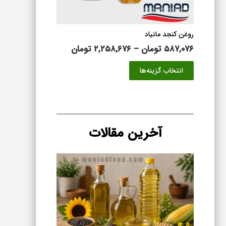
محصول
انتخاب
شوند
روغن کنجد مانیاد
محدوده
۵۸۷,۰۷۶
تومان
–
۲,۲۵۸,۶۷۶
تومان
قیمت:
این
انتخاب گزینه‌ها
۵۸۷,۰۷۶ تومان
محصول
تا
دارای
۲,۲۵۸,۶۷۶ تومان
انواع
مختلفی
می
آخرین مقالات
باشد.
گزینه
ها
ممکن
است
در
صفحه
محصول