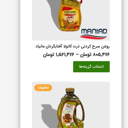
روغن سرخ کردنی ذرت کانولا آفتابگردان مانیاد
محدوده
۸۰۵,۴۷۶
تومان
–
۱,۵۶۱,۴۷۶
تومان
قیمت:
این
انتخاب گزینه‌ها
۸۰۵,۴۷۶ تومان
محصول
تا
دارای
۱,۵۶۱,۴۷۶ تومان
انواع
تخفیف!
مختلفی
می
باشد.
گزینه
ها
ممکن