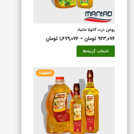
صفحه
محصول
انتخاب
شوند
روغن ذرت کانولا مانیاد
محدوده
۹۲۳,۰۷۶
تومان
–
۱,۶۷۹,۰۷۶
تومان
قیمت:
این
انتخاب گزینه‌ها
۹۲۳,۰۷۶ تومان
محصول
تا
دارای
۱,۶۷۹,۰۷۶ تومان
انواع
تخفیف!
مختلفی
می
باشد.
گزینه
ها
ممکن
است
در
صفحه