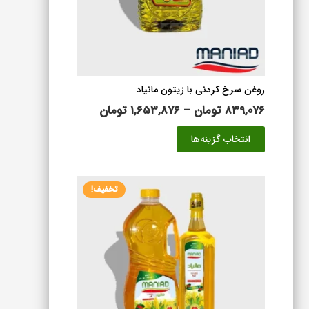
است
در
صفحه
محصول
انتخاب
شوند
روغن سرخ کردنی با زیتون مانیاد
محدوده
۸۳۹,۰۷۶
تومان
–
۱,۶۵۳,۸۷۶
تومان
قیمت:
این
انتخاب گزینه‌ها
۸۳۹,۰۷۶ تومان
محصول
تا
دارای
۱,۶۵۳,۸۷۶ تومان
انواع
تخفیف!
مختلفی
می
باشد.
گزینه
ها
ممکن
است
در