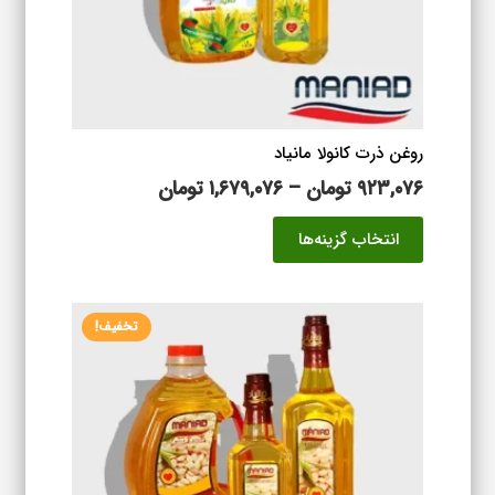
در
صفحه
محصول
انتخاب
شوند
روغن ذرت کانولا مانیاد
محدوده
۹۲۳,۰۷۶
تومان
–
۱,۶۷۹,۰۷۶
تومان
قیمت:
این
انتخاب گزینه‌ها
۹۲۳,۰۷۶ تومان
محصول
تا
دارای
۱,۶۷۹,۰۷۶ تومان
انواع
تخفیف!
مختلفی
می
باشد.
گزینه
ها
ممکن