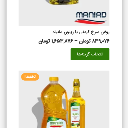
صفحه
محصول
انتخاب
شوند
روغن سرخ کردنی با زیتون مانیاد
محدوده
۸۳۹,۰۷۶
تومان
–
۱,۶۵۳,۸۷۶
تومان
قیمت:
این
انتخاب گزینه‌ها
۸۳۹,۰۷۶ تومان
محصول
تا
دارای
۱,۶۵۳,۸۷۶ تومان
انواع
تخفیف!
مختلفی
می
باشد.
گزینه
ها
ممکن
است