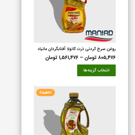
روغن سرخ کردنی ذرت کانولا آفتابگردان مانیاد
محدوده
۸۰۵,۴۷۶
تومان
–
۱,۵۶۱,۴۷۶
تومان
قیمت:
این
انتخاب گزینه‌ها
۸۰۵,۴۷۶ تومان
محصول
تا
دارای
۱,۵۶۱,۴۷۶ تومان
انواع
تخفیف!
مختلفی
می
باشد.
گزینه
ها
ممکن