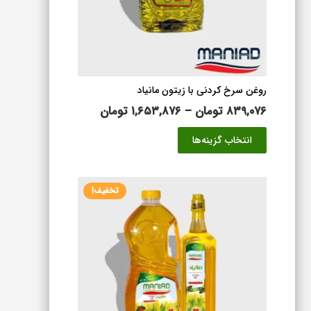
است
در
صفحه
محصول
انتخاب
شوند
روغن سرخ کردنی با زیتون مانیاد
محدوده
۸۳۹,۰۷۶
تومان
–
۱,۶۵۳,۸۷۶
تومان
قیمت:
این
انتخاب گزینه‌ها
۸۳۹,۰۷۶ تومان
محصول
تا
دارای
۱,۶۵۳,۸۷۶ تومان
انواع
تخفیف!
مختلفی
می
باشد.
گزینه
ها
ممکن
است
در