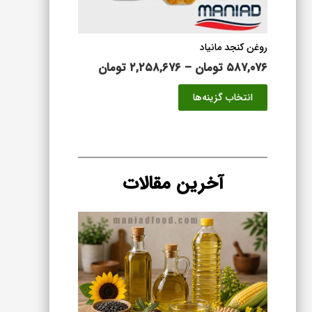
محصول
انتخاب
شوند
روغن کنجد مانیاد
محدوده
۵۸۷,۰۷۶
تومان
–
۲,۲۵۸,۶۷۶
تومان
قیمت:
این
انتخاب گزینه‌ها
۵۸۷,۰۷۶ تومان
محصول
تا
دارای
۲,۲۵۸,۶۷۶ تومان
انواع
مختلفی
می
آخرین مقالات
باشد.
گزینه
ها
ممکن
است
در
صفحه
محصول