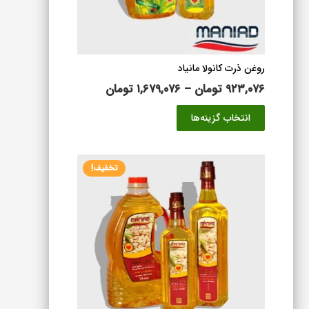
صفحه
محصول
انتخاب
شوند
روغن ذرت کانولا مانیاد
محدوده
۹۲۳,۰۷۶
تومان
–
۱,۶۷۹,۰۷۶
تومان
قیمت:
این
انتخاب گزینه‌ها
۹۲۳,۰۷۶ تومان
محصول
تا
دارای
۱,۶۷۹,۰۷۶ تومان
انواع
تخفیف!
مختلفی
می
باشد.
گزینه
ها
ممکن
است
در
صفحه