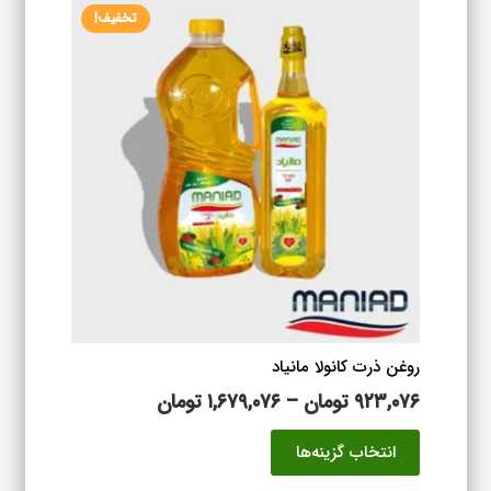
تخفیف!
مختلفی
می
باشد.
گزینه
ها
ممکن
است
در
صفحه
محصول
انتخاب
شوند
روغن ذرت کانولا مانیاد
محدوده
۹۲۳,۰۷۶
تومان
–
۱,۶۷۹,۰۷۶
تومان
قیمت:
این
انتخاب گزینه‌ها
۹۲۳,۰۷۶ تومان
محصول
تا
دارای