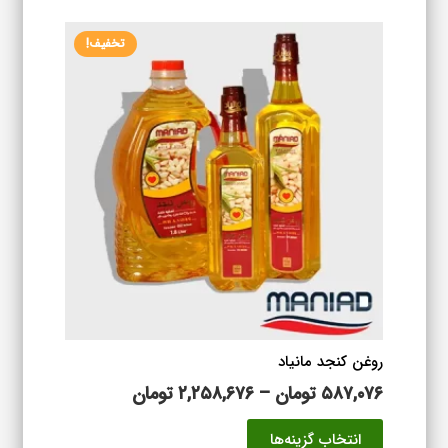
۱,۶۷۹,۰۷۶ تومان
انواع
تخفیف!
مختلفی
می
باشد.
گزینه
ها
ممکن
است
در
صفحه
محصول
انتخاب
شوند
روغن کنجد مانیاد
محدوده
۵۸۷,۰۷۶
تومان
–
۲,۲۵۸,۶۷۶
تومان
قیمت:
این
انتخاب گزینه‌ها
۵۸۷,۰۷۶ تومان
محصول