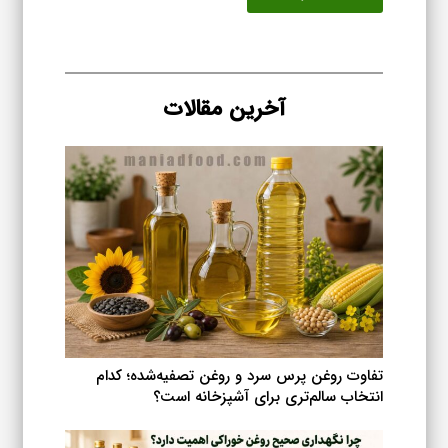
تا
دارای
۲,۲۵۸,۶۷۶ تومان
انواع
مختلفی
می
آخرین مقالات
باشد.
گزینه
ها
ممکن
است
در
صفحه
محصول
انتخاب
شوند
تفاوت روغن پرس سرد و روغن تصفیه‌شده؛ کدام
انتخاب سالم‌تری برای آشپزخانه است؟