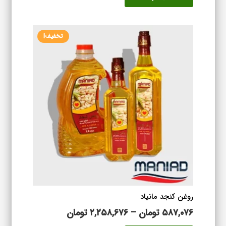
تا
دارای
۱,۶۷۹,۰۷۶ تومان
انواع
تخفیف!
مختلفی
می
باشد.
گزینه
ها
ممکن
است
در
صفحه
محصول
انتخاب
شوند
روغن کنجد مانیاد
محدوده
۵۸۷,۰۷۶
تومان
–
۲,۲۵۸,۶۷۶
تومان
قیمت:
این