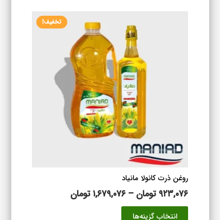
۱,۶۵۳,۸۷۶ تومان
انواع
تخفیف!
مختلفی
می
باشد.
گزینه
ها
ممکن
است
در
صفحه
محصول
انتخاب
شوند
روغن ذرت کانولا مانیاد
محدوده
۹۲۳,۰۷۶
تومان
–
۱,۶۷۹,۰۷۶
تومان
قیمت:
این
انتخاب گزینه‌ها
۹۲۳,۰۷۶ تومان
محصول