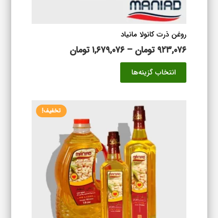
انتخاب
شوند
روغن ذرت کانولا مانیاد
محدوده
۹۲۳,۰۷۶
تومان
–
۱,۶۷۹,۰۷۶
تومان
قیمت:
این
انتخاب گزینه‌ها
۹۲۳,۰۷۶ تومان
محصول
تا
دارای
۱,۶۷۹,۰۷۶ تومان
انواع
تخفیف!
مختلفی
می
باشد.
گزینه
ها
ممکن
است
در
صفحه