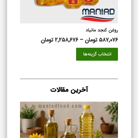
محصول
انتخاب
شوند
روغن کنجد مانیاد
محدوده
۵۸۷,۰۷۶
تومان
–
۲,۲۵۸,۶۷۶
تومان
قیمت:
این
انتخاب گزینه‌ها
۵۸۷,۰۷۶ تومان
محصول
تا
دارای
۲,۲۵۸,۶۷۶ تومان
انواع
مختلفی
می
آخرین مقالات
باشد.
گزینه
ها
ممکن
است
در