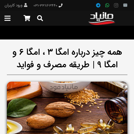
ورود کاربران
۰۳۱-۳۳۸۶۳۴۴۰
همه چیز درباره امگا ۳ ، امگا ۶ و
امگا ۹ | طریقه مصرف و فواید