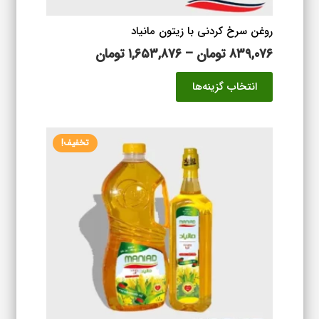
شوند
روغن سرخ کردنی با زیتون مانیاد
محدوده
۸۳۹,۰۷۶
تومان
–
۱,۶۵۳,۸۷۶
تومان
قیمت:
این
انتخاب گزینه‌ها
۸۳۹,۰۷۶ تومان
محصول
تا
دارای
۱,۶۵۳,۸۷۶ تومان
انواع
تخفیف!
مختلفی
می
باشد.
گزینه
ها
ممکن
است
در
صفحه
محصول