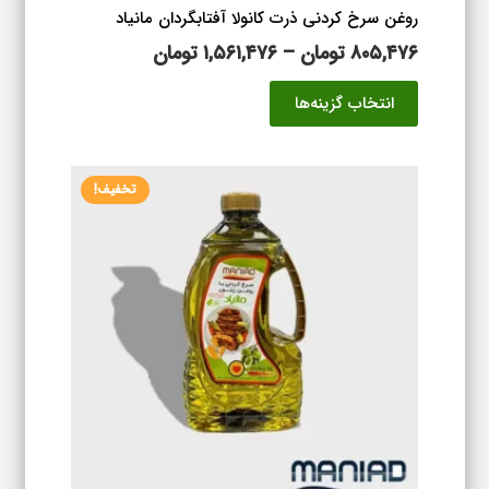
روغن سرخ کردنی ذرت کانولا آفتابگردان مانیاد
محدوده
۸۰۵,۴۷۶
تومان
–
۱,۵۶۱,۴۷۶
تومان
قیمت:
این
انتخاب گزینه‌ها
۸۰۵,۴۷۶ تومان
محصول
تا
دارای
۱,۵۶۱,۴۷۶ تومان
انواع
تخفیف!
مختلفی
می
باشد.
گزینه
ها
ممکن
است
در
صفحه
محصول
انتخاب