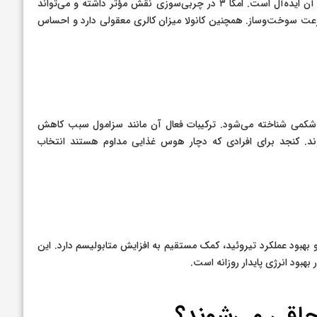
کانولا یکی از معدود روغن‌هایی است که تعادل امگا ۳ و امگا ۶ در آن ایده‌آل است. امگا ۳ در چربی‌سوزی نقش مؤثر داشته و می‌تواند
عت سوخت‌وساز. همچنین کانولا میزان کالری معقولی دارد و احساس
 شکمی شناخته می‌شود. ترکیبات فعال آن مانند سزامول سبب کاهش
ند. کنجد برای افرادی که دچار هوس غذایی مداوم هستند انتخاب
نظیم هورمون‌ها و بهبود عملکرد تیروئید، کمک مستقیم به افزایش متابولیسم دارد. این
بهبود انرژی پایدار روزانه است.
چاقی می‌شوند؟