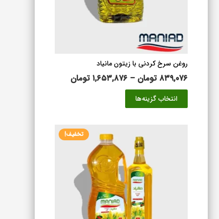
است
در
صفحه
محصول
انتخاب
شوند
روغن سرخ کردنی با زیتون مانیاد
محدوده
۸۳۹,۰۷۶
تومان
–
۱,۶۵۳,۸۷۶
تومان
قیمت:
این
انتخاب گزینه‌ها
۸۳۹,۰۷۶ تومان
محصول
تا
دارای
۱,۶۵۳,۸۷۶ تومان
انواع
تخفیف!
مختلفی
می
باشد.
گزینه
ها
ممکن
است
در