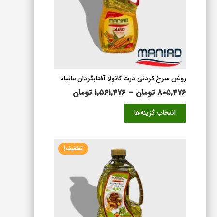
روغن سرخ کردنی ذرت کانولا آفتابگردان مانیاد
محدوده
۸۰۵,۴۷۶
تومان
–
۱,۵۶۱,۴۷۶
تومان
قیمت:
این
انتخاب گزینه‌ها
۸۰۵,۴۷۶ تومان
محصول
تا
دارای
۱,۵۶۱,۴۷۶ تومان
انواع
تخفیف!
مختلفی
می
باشد.
گزینه
ها
ممکن