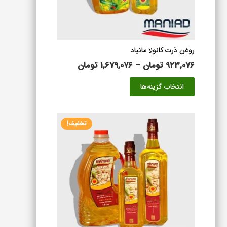
صفحه
محصول
انتخاب
شوند
روغن ذرت کانولا مانیاد
محدوده
۹۲۳,۰۷۶
تومان
–
۱,۶۷۹,۰۷۶
تومان
قیمت:
این
انتخاب گزینه‌ها
۹۲۳,۰۷۶ تومان
محصول
تا
دارای
۱,۶۷۹,۰۷۶ تومان
انواع
تخفیف!
مختلفی
می
باشد.
گزینه
ها
ممکن
است
در
صفحه