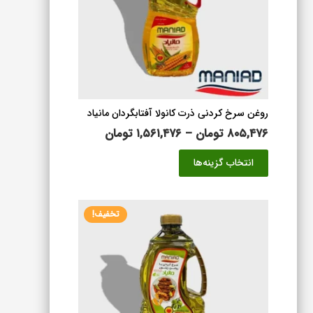
روغن سرخ کردنی ذرت کانولا آفتابگردان مانیاد
محدوده
۸۰۵,۴۷۶
تومان
–
۱,۵۶۱,۴۷۶
تومان
قیمت:
این
انتخاب گزینه‌ها
۸۰۵,۴۷۶ تومان
محصول
تا
دارای
۱,۵۶۱,۴۷۶ تومان
انواع
تخفیف!
مختلفی
می
باشد.
گزینه
ها
ممکن