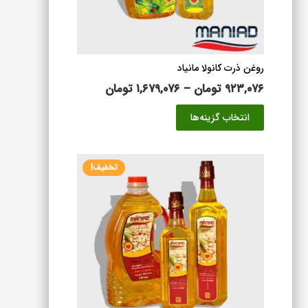
صفحه
محصول
انتخاب
شوند
روغن ذرت کانولا مانیاد
محدوده
۹۲۳,۰۷۶
تومان
–
۱,۶۷۹,۰۷۶
تومان
قیمت:
این
انتخاب گزینه‌ها
۹۲۳,۰۷۶ تومان
محصول
تا
دارای
۱,۶۷۹,۰۷۶ تومان
انواع
تخفیف!
مختلفی
می
باشد.
گزینه
ها
ممکن
است
در
صفحه