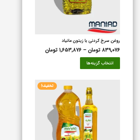
است
در
صفحه
محصول
انتخاب
شوند
روغن سرخ کردنی با زیتون مانیاد
محدوده
۸۳۹,۰۷۶
تومان
–
۱,۶۵۳,۸۷۶
تومان
قیمت:
این
انتخاب گزینه‌ها
۸۳۹,۰۷۶ تومان
محصول
تا
دارای
۱,۶۵۳,۸۷۶ تومان
انواع
تخفیف!
مختلفی
می
باشد.
گزینه
ها
ممکن
است
در