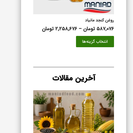
محصول
انتخاب
شوند
روغن کنجد مانیاد
محدوده
۵۸۷,۰۷۶
تومان
–
۲,۲۵۸,۶۷۶
تومان
قیمت:
این
انتخاب گزینه‌ها
۵۸۷,۰۷۶ تومان
محصول
تا
دارای
۲,۲۵۸,۶۷۶ تومان
انواع
مختلفی
می
آخرین مقالات
باشد.
گزینه
ها
ممکن
است
در
صفحه
محصول