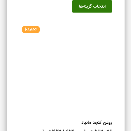
این
انتخاب گزینه‌ها
۹۲۳,۰۷۶ تومان
محصول
تا
دارای
۱,۶۷۹,۰۷۶ تومان
انواع
تخفیف!
مختلفی
می
باشد.
گزینه
ها
ممکن
است
در
صفحه
محصول
انتخاب
شوند
روغن کنجد مانیاد