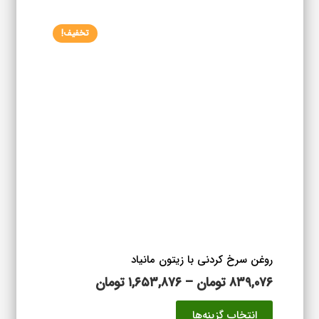
۱,۵۶۱,۴۷۶ تومان
انواع
تخفیف!
مختلفی
می
باشد.
گزینه
ها
ممکن
است
در
صفحه
محصول
انتخاب
شوند
روغن سرخ کردنی با زیتون مانیاد
محدوده
۸۳۹,۰۷۶
تومان
–
۱,۶۵۳,۸۷۶
تومان
قیمت:
این
انتخاب گزینه‌ها
۸۳۹,۰۷۶ تومان
محصول