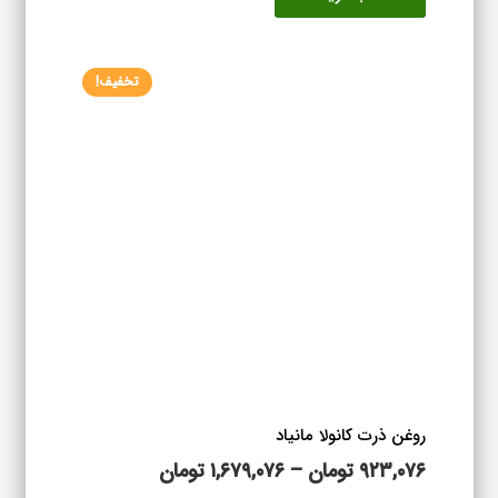
تا
دارای
۱,۶۵۳,۸۷۶ تومان
انواع
تخفیف!
مختلفی
می
باشد.
گزینه
ها
ممکن
است
در
صفحه
محصول
انتخاب
شوند
روغن ذرت کانولا مانیاد
محدوده
۹۲۳,۰۷۶
تومان
–
۱,۶۷۹,۰۷۶
تومان
قیمت: