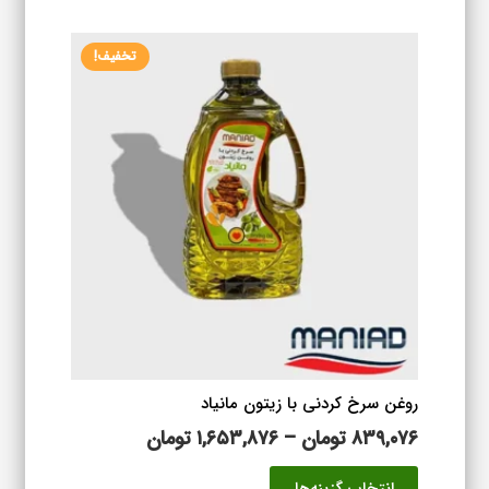
تا
دارای
۱,۵۶۱,۴۷۶ تومان
انواع
تخفیف!
مختلفی
می
باشد.
گزینه
ها
ممکن
است
در
صفحه
محصول
انتخاب
شوند
روغن سرخ کردنی با زیتون مانیاد
محدوده
۸۳۹,۰۷۶
تومان
–
۱,۶۵۳,۸۷۶
تومان
قیمت:
این