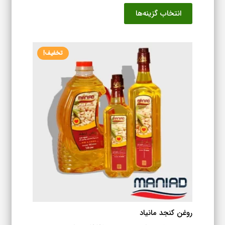
قیمت:
این
انتخاب گزینه‌ها
۹۲۳,۰۷۶ تومان
محصول
تا
دارای
۱,۶۷۹,۰۷۶ تومان
انواع
تخفیف!
مختلفی
می
باشد.
گزینه
ها
ممکن
است
در
صفحه
محصول
انتخاب
شوند
روغن کنجد مانیاد