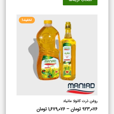
انتخاب گزینه‌ها
۸۳۹,۰۷۶ تومان
محصول
تا
دارای
۱,۶۵۳,۸۷۶ تومان
انواع
تخفیف!
مختلفی
می
باشد.
گزینه
ها
ممکن
است
در
صفحه
محصول
انتخاب
شوند
روغن ذرت کانولا مانیاد
محدوده
۹۲۳,۰۷۶
تومان
–
۱,۶۷۹,۰۷۶
تومان