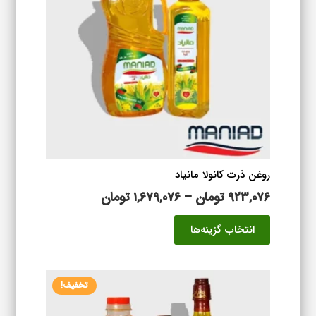
گزینه
ها
ممکن
است
در
صفحه
محصول
انتخاب
شوند
روغن ذرت کانولا مانیاد
محدوده
۹۲۳,۰۷۶
تومان
–
۱,۶۷۹,۰۷۶
تومان
قیمت:
این
انتخاب گزینه‌ها
۹۲۳,۰۷۶ تومان
محصول
تا
دارای
۱,۶۷۹,۰۷۶ تومان
انواع
تخفیف!
مختلفی
می