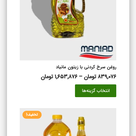
ها
ممکن
است
در
صفحه
محصول
انتخاب
شوند
روغن سرخ کردنی با زیتون مانیاد
محدوده
۸۳۹,۰۷۶
تومان
–
۱,۶۵۳,۸۷۶
تومان
قیمت:
این
انتخاب گزینه‌ها
۸۳۹,۰۷۶ تومان
محصول
تا
دارای
۱,۶۵۳,۸۷۶ تومان
انواع
تخفیف!
مختلفی
می
باشد.