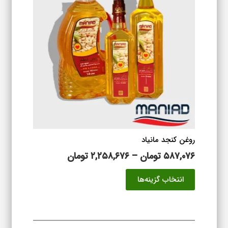
باشد.
گزینه
ها
ممکن
است
در
صفحه
محصول
انتخاب
شوند
روغن کنجد مانیاد
محدوده
۵۸۷,۰۷۶
تومان
–
۲,۲۵۸,۶۷۶
تومان
قیمت:
این
انتخاب گزینه‌ها
۵۸۷,۰۷۶ تومان
محصول
تا
دارای
۲,۲۵۸,۶۷۶ تومان
انواع
مختلفی