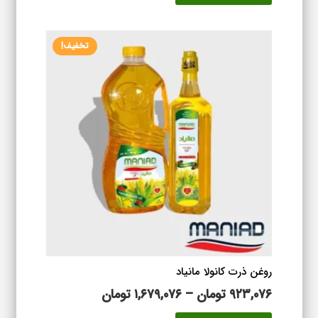
تا
دارای
۱,۶۵۳,۸۷۶ تومان
انواع
تخفیف!
مختلفی
می
باشد.
گزینه
ها
ممکن
است
در
صفحه
محصول
انتخاب
شوند
روغن ذرت کانولا مانیاد
محدوده
۹۲۳,۰۷۶
تومان
–
۱,۶۷۹,۰۷۶
تومان
قیمت:
این