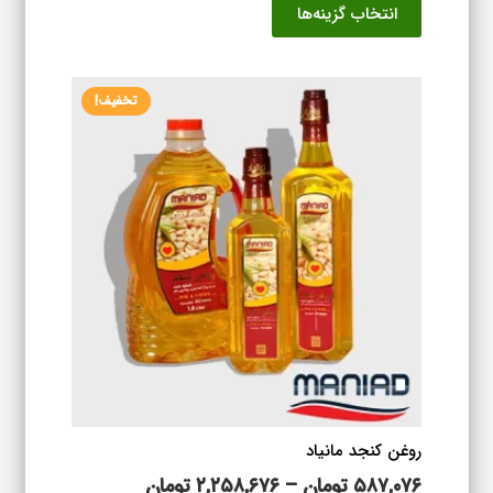
انتخاب گزینه‌ها
۹۲۳,۰۷۶ تومان
محصول
تا
دارای
۱,۶۷۹,۰۷۶ تومان
انواع
تخفیف!
مختلفی
می
باشد.
گزینه
ها
ممکن
است
در
صفحه
محصول
انتخاب
شوند
روغن کنجد مانیاد
محدوده
۵۸۷,۰۷۶
تومان
–
۲,۲۵۸,۶۷۶
تومان