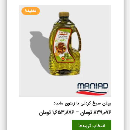
۱,۵۶۱,۴۷۶ تومان
انواع
تخفیف!
مختلفی
می
باشد.
گزینه
ها
ممکن
است
در
صفحه
محصول
انتخاب
شوند
روغن سرخ کردنی با زیتون مانیاد
محدوده
۸۳۹,۰۷۶
تومان
–
۱,۶۵۳,۸۷۶
تومان
قیمت:
این
انتخاب گزینه‌ها
۸۳۹,۰۷۶ تومان
محصول