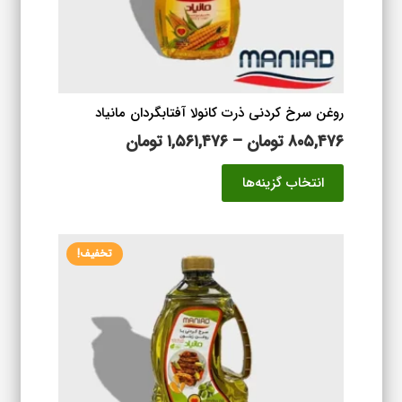
روغن سرخ کردنی ذرت کانولا آفتابگردان مانیاد
محدوده
۸۰۵,۴۷۶
تومان
–
۱,۵۶۱,۴۷۶
تومان
قیمت:
این
انتخاب گزینه‌ها
۸۰۵,۴۷۶ تومان
محصول
تا
دارای
۱,۵۶۱,۴۷۶ تومان
انواع
تخفیف!
مختلفی
می
باشد.
گزینه
ها
ممکن
است