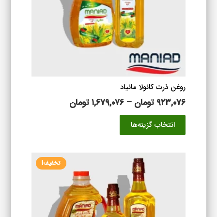
است
در
صفحه
محصول
انتخاب
شوند
روغن ذرت کانولا مانیاد
محدوده
۹۲۳,۰۷۶
تومان
–
۱,۶۷۹,۰۷۶
تومان
قیمت:
این
انتخاب گزینه‌ها
۹۲۳,۰۷۶ تومان
محصول
تا
دارای
۱,۶۷۹,۰۷۶ تومان
انواع
تخفیف!
مختلفی
می
باشد.
گزینه
ها