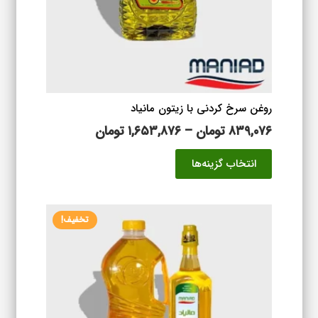
در
صفحه
محصول
انتخاب
شوند
روغن سرخ کردنی با زیتون مانیاد
محدوده
۸۳۹,۰۷۶
تومان
–
۱,۶۵۳,۸۷۶
تومان
قیمت:
این
انتخاب گزینه‌ها
۸۳۹,۰۷۶ تومان
محصول
تا
دارای
۱,۶۵۳,۸۷۶ تومان
انواع
تخفیف!
مختلفی
می
باشد.
گزینه
ها
ممکن