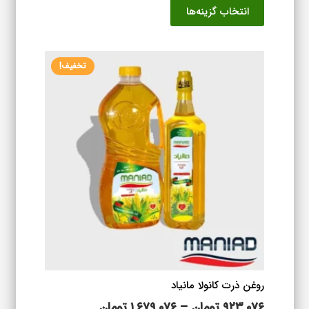
انتخاب گزینه‌ها
۸۳۹,۰۷۶ تومان
محصول
تا
دارای
۱,۶۵۳,۸۷۶ تومان
انواع
تخفیف!
مختلفی
می
باشد.
گزینه
ها
ممکن
است
در
صفحه
محصول
انتخاب
شوند
روغن ذرت کانولا مانیاد
محدوده
۹۲۳,۰۷۶
تومان
–
۱,۶۷۹,۰۷۶
تومان