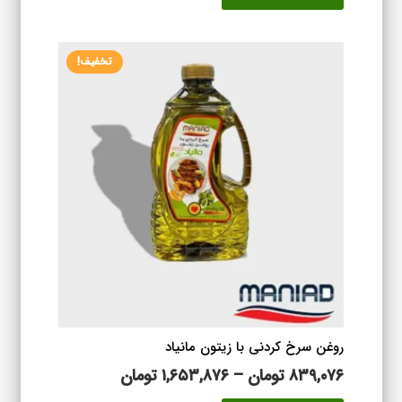
تا
دارای
۱,۵۶۱,۴۷۶ تومان
انواع
تخفیف!
مختلفی
می
باشد.
گزینه
ها
ممکن
است
در
صفحه
محصول
انتخاب
شوند
روغن سرخ کردنی با زیتون مانیاد
محدوده
۸۳۹,۰۷۶
تومان
–
۱,۶۵۳,۸۷۶
تومان
قیمت:
این