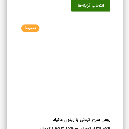
انتخاب گزینه‌ها
۸۰۵,۴۷۶ تومان
محصول
تا
دارای
۱,۵۶۱,۴۷۶ تومان
انواع
تخفیف!
مختلفی
می
باشد.
گزینه
ها
ممکن
است
در
صفحه
محصول
انتخاب
شوند
روغن سرخ کردنی با زیتون مانیاد
محدوده
۸۳۹,۰۷۶
تومان
–
۱,۶۵۳,۸۷۶
تومان