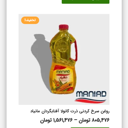
بود.
است.
تخفیف!
روغن سرخ کردنی ذرت کانولا آفتابگردان مانیاد
محدوده
۸۰۵,۴۷۶
تومان
–
۱,۵۶۱,۴۷۶
تومان
قیمت:
این