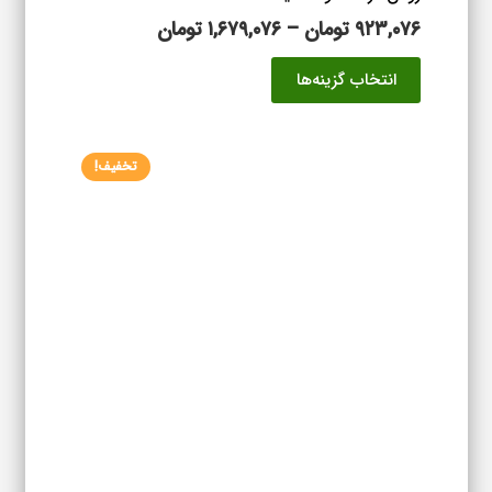
محدوده
۹۲۳,۰۷۶
تومان
–
۱,۶۷۹,۰۷۶
تومان
قیمت:
این
انتخاب گزینه‌ها
۹۲۳,۰۷۶ تومان
محصول
تا
دارای
۱,۶۷۹,۰۷۶ تومان
انواع
تخفیف!
مختلفی
می
باشد.
گزینه
ها
ممکن
است
در
صفحه
محصول
انتخاب
شوند