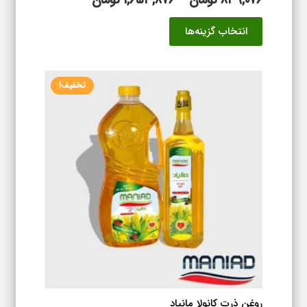
قیمت:
این
انتخاب گزینه‌ها
۸۳۹,۰۷۶ تومان
محصول
تا
دارای
۱,۶۵۳,۸۷۶ تومان
انواع
تخفیف!
مختلفی
می
باشد.
گزینه
ها
ممکن
است
در
صفحه
محصول
انتخاب
شوند
روغن ذرت کانولا مانیاد