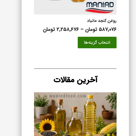
محصول
انتخاب
شوند
روغن کنجد مانیاد
محدوده
۵۸۷,۰۷۶
تومان
–
۲,۲۵۸,۶۷۶
تومان
قیمت:
این
انتخاب گزینه‌ها
۵۸۷,۰۷۶ تومان
محصول
تا
دارای
۲,۲۵۸,۶۷۶ تومان
انواع
مختلفی
می
آخرین مقالات
باشد.
گزینه
ها
ممکن
است
در
صفحه
محصول