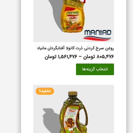
روغن سرخ کردنی ذرت کانولا آفتابگردان مانیاد
محدوده
۸۰۵,۴۷۶
تومان
–
۱,۵۶۱,۴۷۶
تومان
قیمت:
این
انتخاب گزینه‌ها
۸۰۵,۴۷۶ تومان
محصول
تا
دارای
۱,۵۶۱,۴۷۶ تومان
انواع
تخفیف!
مختلفی
می
باشد.
گزینه
ها
ممکن