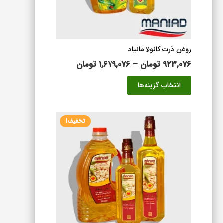
صفحه
محصول
انتخاب
شوند
روغن ذرت کانولا مانیاد
محدوده
۹۲۳,۰۷۶
تومان
–
۱,۶۷۹,۰۷۶
تومان
قیمت:
این
انتخاب گزینه‌ها
۹۲۳,۰۷۶ تومان
محصول
تا
دارای
۱,۶۷۹,۰۷۶ تومان
انواع
تخفیف!
مختلفی
می
باشد.
گزینه
ها
ممکن
است
در
صفحه