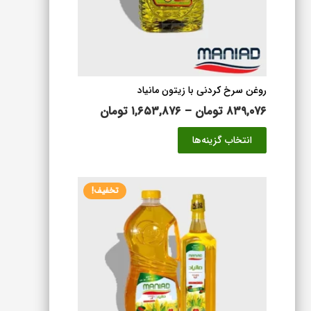
است
در
صفحه
محصول
انتخاب
شوند
روغن سرخ کردنی با زیتون مانیاد
محدوده
۸۳۹,۰۷۶
تومان
–
۱,۶۵۳,۸۷۶
تومان
قیمت:
این
انتخاب گزینه‌ها
۸۳۹,۰۷۶ تومان
محصول
تا
دارای
۱,۶۵۳,۸۷۶ تومان
انواع
تخفیف!
مختلفی
می
باشد.
گزینه
ها
ممکن
است
در