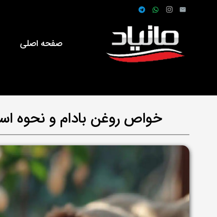
صفحه اصلی
ف
خواص روغن بادام و نحوه استف