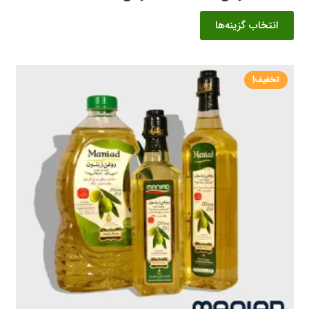
قیمت:
این
انتخاب گزینه‌ها
۸۳۹,۰۷۶ تومان
محصول
تا
دارای
۱,۶۵۳,۸۷۶ تومان
انواع
تخفیف!
مختلفی
می
باشد.
گزینه
ها
ممکن
است
در
صفحه
محصول
انتخاب
شوند