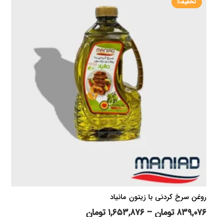
تخفیف!
مختلفی
می
باشد.
گزینه
ها
ممکن
است
در
صفحه
محصول
انتخاب
شوند
روغن سرخ کردنی با زیتون مانیاد
محدوده
۸۳۹,۰۷۶
تومان
–
۱,۶۵۳,۸۷۶
تومان