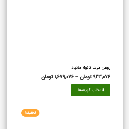
ها
ممکن
است
در
صفحه
محصول
انتخاب
شوند
روغن ذرت کانولا مانیاد
محدوده
۹۲۳,۰۷۶
تومان
–
۱,۶۷۹,۰۷۶
تومان
قیمت:
این
انتخاب گزینه‌ها
۹۲۳,۰۷۶ تومان
محصول
تا
دارای
۱,۶۷۹,۰۷۶ تومان
انواع
تخفیف!
مختلفی
می
باشد.