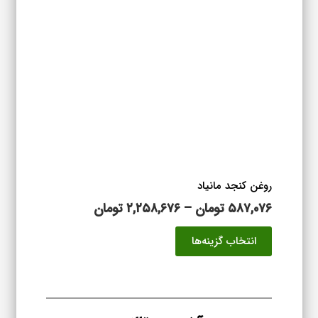
گزینه
ها
ممکن
است
در
صفحه
محصول
انتخاب
شوند
روغن کنجد مانیاد
محدوده
۵۸۷,۰۷۶
تومان
–
۲,۲۵۸,۶۷۶
تومان
قیمت:
این
انتخاب گزینه‌ها
۵۸۷,۰۷۶ تومان
محصول
تا
دارای
۲,۲۵۸,۶۷۶ تومان
انواع
مختلفی