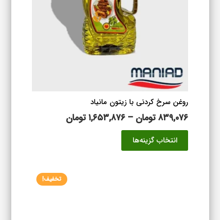
ممکن
است
در
صفحه
محصول
انتخاب
شوند
روغن سرخ کردنی با زیتون مانیاد
محدوده
۸۳۹,۰۷۶
تومان
–
۱,۶۵۳,۸۷۶
تومان
قیمت:
این
انتخاب گزینه‌ها
۸۳۹,۰۷۶ تومان
محصول
تا
دارای
۱,۶۵۳,۸۷۶ تومان
انواع
تخفیف!
مختلفی
می
باشد.
گزینه