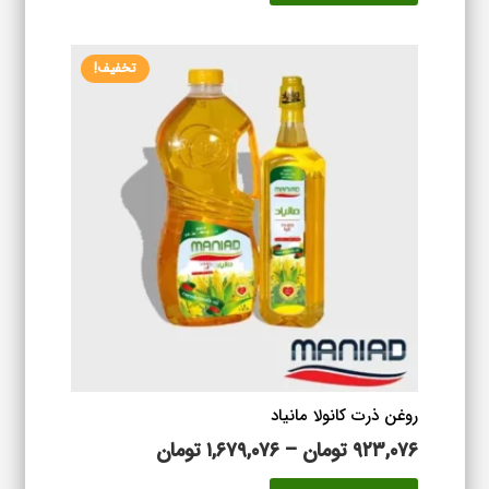
تا
دارای
۱,۶۵۳,۸۷۶ تومان
انواع
تخفیف!
مختلفی
می
باشد.
گزینه
ها
ممکن
است
در
صفحه
محصول
انتخاب
شوند
روغن ذرت کانولا مانیاد
محدوده
۹۲۳,۰۷۶
تومان
–
۱,۶۷۹,۰۷۶
تومان
قیمت:
این