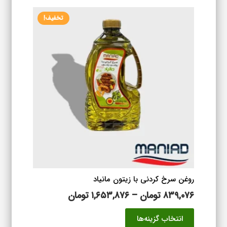
۱,۵۶۱,۴۷۶ تومان
انواع
تخفیف!
مختلفی
می
باشد.
گزینه
ها
ممکن
است
در
صفحه
محصول
انتخاب
شوند
روغن سرخ کردنی با زیتون مانیاد
محدوده
۸۳۹,۰۷۶
تومان
–
۱,۶۵۳,۸۷۶
تومان
قیمت:
این
انتخاب گزینه‌ها
۸۳۹,۰۷۶ تومان
محصول