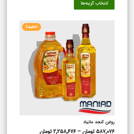
انتخاب گزینه‌ها
۹۲۳,۰۷۶ تومان
محصول
تا
دارای
۱,۶۷۹,۰۷۶ تومان
انواع
تخفیف!
مختلفی
می
باشد.
گزینه
ها
ممکن
است
در
صفحه
محصول
انتخاب
شوند
روغن کنجد مانیاد
محدوده
۵۸۷,۰۷۶
تومان
–
۲,۲۵۸,۶۷۶
تومان