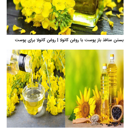
بستن منافذ باز پوست با روغن کانولا | روغن کانولا برای پوست